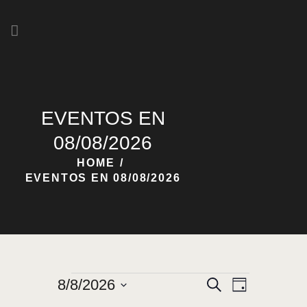
HOME
NOSOTROS
EVENTOS EN
NUESTRAS CERVEZAS
08/08/2026
HOME
EVENTOS EN 08/08/2026
N
N
8/8/2026
B
D
u
A
S
A
í