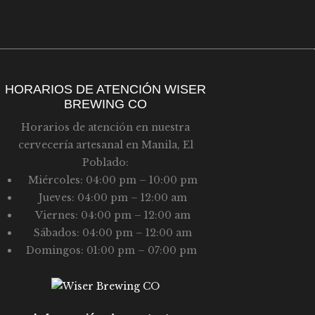
D
U
E
E
E
D
V
A
HORARIOS DE ATENCIÓN WISER
E
BREWING CO
Y
N
Horarios de atención en nuestra
T
V
cervecería artesanal en Manila, El
O
I
Poblado:
S
Miércoles: 04:00 pm – 10:00 pm
Jueves: 04:00 pm – 12:00 am
T
Viernes: 04:00 pm – 12:00 am
A
Sábados: 04:00 pm – 12:00 am
S
Domingos: 01:00 pm – 07:00 pm
D
E
E