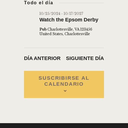
s
Todo el día
a
V
e
c
V
l
a
E
10/25/2024
-
10/17/2027
E
r
Watch the Epsom Derby
e
G
G
c
A
Pub
Charlottesville, VA 123456
c
United States, Charlottesville
A
C
i
C
I
o
Ó
I
n
DÍA ANTERIOR
SIGUIENTE DÍA
N
Ó
a
D
l
N
a
E
SUSCRIBIRSE AL
D
CALENDARIO
f
V
E
e
I
c
B
S
h
Ú
T
a
A
S
.
S
Q