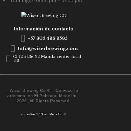
Domingos: 01:00 pm – 07:00 pm
E
E
V
Información de contacto
E
+57 305 436 3585
N
Info@wiserbrewing.com
T
Cl 12 #43e-22 Manila center local
112
O
S
Wiser Brewing Co © – Cervecería
artesanal en El Poblado, Medellín –
2026. All Rights Reserved.
consultor SEO en Medellín
🔵