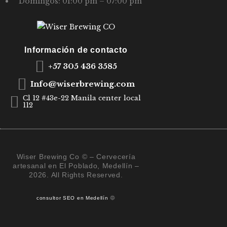
Domingos: 01:00 pm – 07:00 pm
E
E
V
Información de contacto
E
+57 305 436 3585
N
Info@wiserbrewing.com
T
Cl 12 #43e-22 Manila center local
112
O
S
Wiser Brewing Co © – Cervecería
artesanal en El Poblado, Medellín –
2026. All Rights Reserved.
consultor SEO en Medellín
🔵