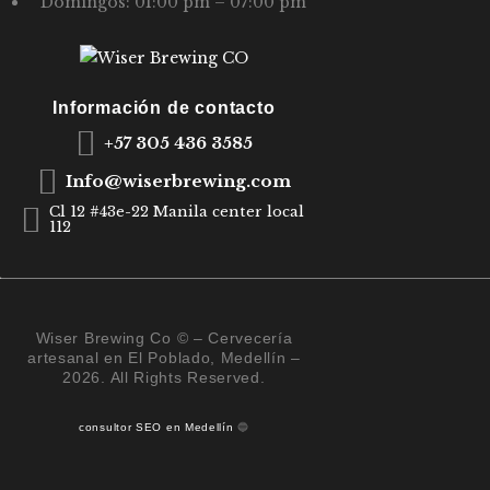
Domingos: 01:00 pm – 07:00 pm
E
E
V
Información de contacto
E
+57 305 436 3585
N
Info@wiserbrewing.com
T
Cl 12 #43e-22 Manila center local
112
O
S
Wiser Brewing Co © – Cervecería
artesanal en El Poblado, Medellín –
2026. All Rights Reserved.
consultor SEO en Medellín
🔵