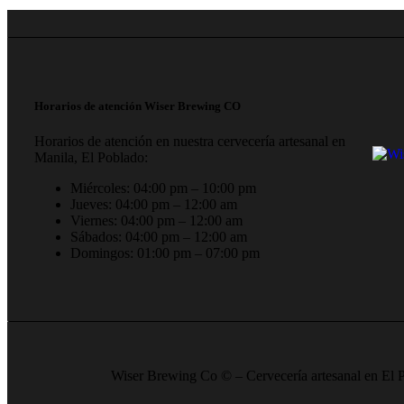
Horarios de atención Wiser Brewing CO
Horarios de atención en nuestra cervecería artesanal en
Manila, El Poblado:
Miércoles: 04:00 pm – 10:00 pm
Jueves: 04:00 pm – 12:00 am
Viernes: 04:00 pm – 12:00 am
Sábados: 04:00 pm – 12:00 am
Domingos: 01:00 pm – 07:00 pm
Wiser Brewing Co © – Cervecería artesanal en El P