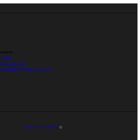
contacto
6 3585
brewing.com
22 Manila center local 112
consultor SEO en Medellín
🔵