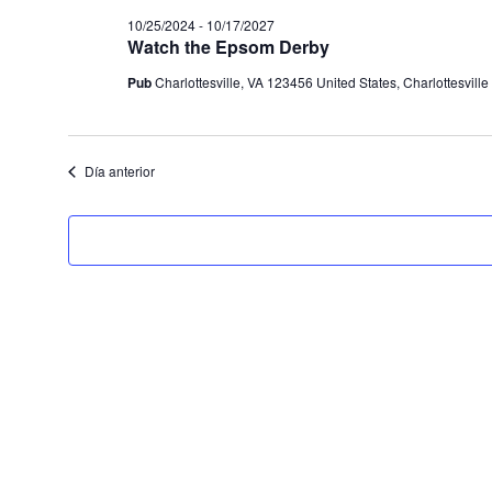
fecha.
10/25/2024
-
10/17/2027
Watch the Epsom Derby
Pub
Charlottesville, VA 123456 United States, Charlottesville
Día anterior