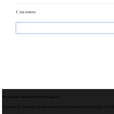
Día anterior
Horarios de atención Wiser Brewing CO
Horarios de atención en nuestra cervecería artesanal en Manila, El Po