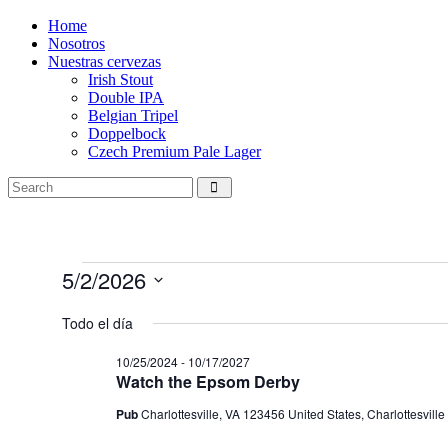
Home
Nosotros
Nuestras cervezas
Irish Stout
Double IPA
Belgian Tripel
Doppelbock
Czech Premium Pale Lager
Eventos
5/2/2026
en
Selecciona
la
Todo el día
05/02/2026
fecha.
10/25/2024
-
10/17/2027
Watch the Epsom Derby
Pub
Charlottesville, VA 123456 United States, Charlottesville