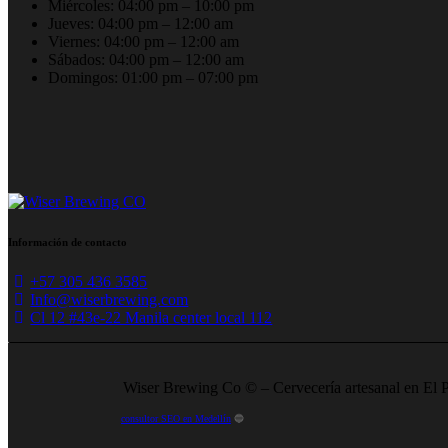
Miércoles: 04:00 pm – 10:00 pm
Jueves: 04:00 pm – 12:00 am
Viernes: 04:00 pm – 12:00 am
Sábados: 04:00 pm – 12:00 am
Domingos: 01:00 pm – 07:00 pm
Información de contacto
+57 305 436 3585
Info@wiserbrewing.com
Cl 12 #43e-22 Manila center local 112
Wiser Brewing Co © – Cervecería artesanal en El P
consultor SEO en Medellín
🔵