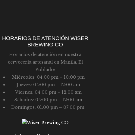
D
U
E
E
E
D
V
A
HORARIOS DE ATENCIÓN WISER
E
BREWING CO
Y
N
Horarios de atención en nuestra
T
V
cervecería artesanal en Manila, El
O
I
Poblado:
S
Miércoles: 04:00 pm – 10:00 pm
Jueves: 04:00 pm – 12:00 am
T
Viernes: 04:00 pm – 12:00 am
A
Sábados: 04:00 pm – 12:00 am
S
Domingos: 01:00 pm – 07:00 pm
D
E
E