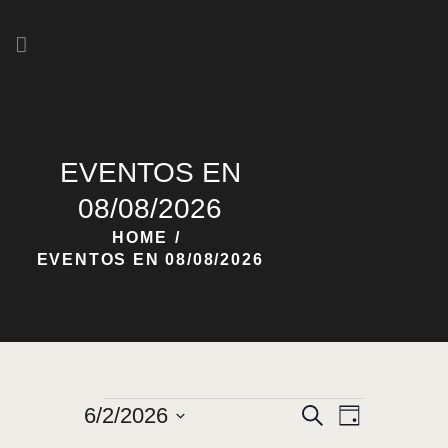
HOME
NOSOTROS
EVENTOS EN
NUESTRAS CERVEZAS
08/08/2026
HOME
EVENTOS EN 08/08/2026
N
N
6/2/2026
B
D
u
A
S
A
í