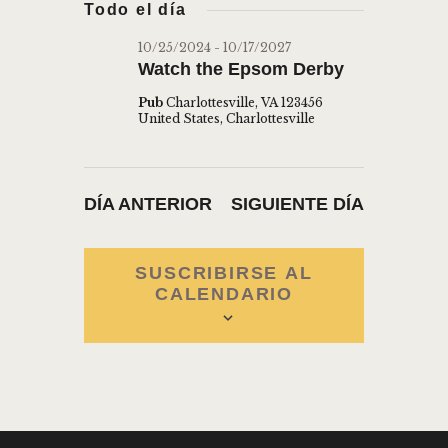
s
Todo el día
a
V
e
c
V
l
a
E
10/25/2024
-
10/17/2027
E
r
Watch the Epsom Derby
e
G
G
c
A
Pub
Charlottesville, VA 123456
c
United States, Charlottesville
A
C
i
C
I
o
Ó
I
n
DÍA ANTERIOR
SIGUIENTE DÍA
N
Ó
a
D
l
N
a
E
SUSCRIBIRSE AL
D
CALENDARIO
f
V
E
e
I
c
B
S
h
Ú
T
a
A
S
.
S
Q