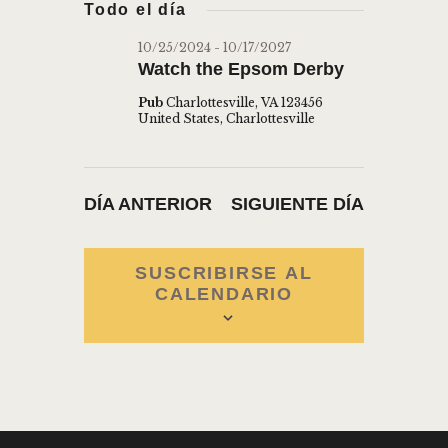
s
Todo el día
a
V
e
c
V
l
a
E
10/25/2024
-
10/17/2027
E
r
Watch the Epsom Derby
e
G
G
c
A
Pub
Charlottesville, VA 123456
c
United States, Charlottesville
A
C
i
C
I
o
Ó
I
n
DÍA ANTERIOR
SIGUIENTE DÍA
N
Ó
a
D
l
N
a
E
SUSCRIBIRSE AL
D
CALENDARIO
f
V
E
e
I
c
B
S
h
Ú
T
a
A
S
.
S
Q