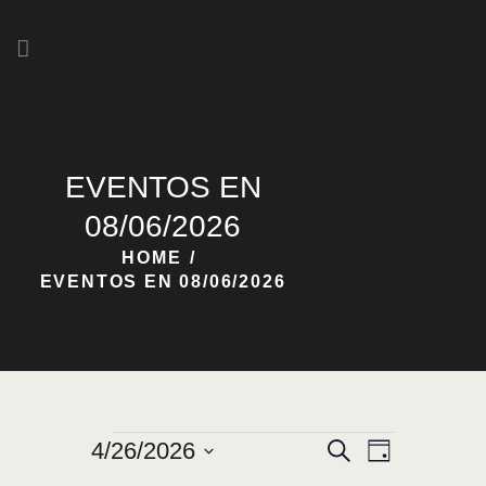
HOME
NOSOTROS
EVENTOS EN
NUESTRAS CERVEZAS
08/06/2026
HOME
EVENTOS EN 08/06/2026
N
N
4/26/2026
B
D
u
A
S
A
í