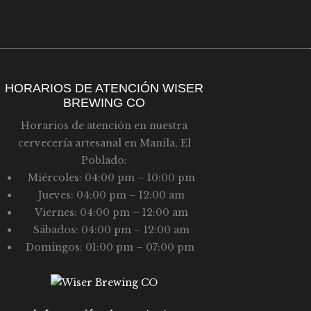
D
U
E
E
E
D
V
A
HORARIOS DE ATENCIÓN WISER
E
BREWING CO
Y
N
Horarios de atención en nuestra
T
V
cervecería artesanal en Manila, El
O
I
Poblado:
S
Miércoles: 04:00 pm – 10:00 pm
Jueves: 04:00 pm – 12:00 am
T
Viernes: 04:00 pm – 12:00 am
A
Sábados: 04:00 pm – 12:00 am
S
Domingos: 01:00 pm – 07:00 pm
D
E
E