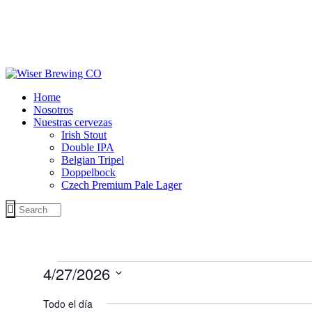
Home
Nosotros
Nuestras cervezas
Irish Stout
Double IPA
Belgian Tripel
Doppelbock
Czech Premium Pale Lager
Eventos
4/27/2026
en
Selecciona
la
Todo el día
04/27/2026