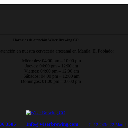
Horarios de atención Wiser Brewing CO
atención en nuestra cervecería artesanal en Manila, El Poblado:
Miércoles: 04:00 pm – 10:00 pm
Jueves: 04:00 pm – 12:00 am
Viernes: 04:00 pm – 12:00 am
Sábados: 04:00 pm – 12:00 am
Domingos: 01:00 pm – 07:00 pm
36 3585
Info@wiserbrewing.com
Cl 12 #43e-22 Manila 